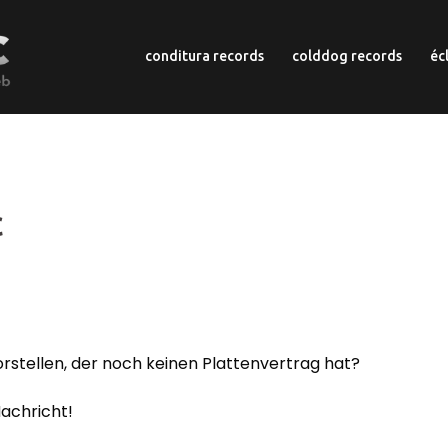
conditura records
colddog records
éc
c
rstellen, der noch keinen Plattenvertrag hat?
Nachricht!